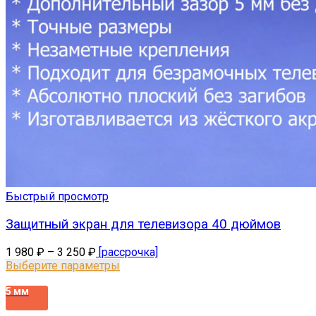
Быстрый просмотр
Защитный экран для телевизора 40 дюймов
1 980
₽
–
3 250
₽
[рассрочка]
Выберите параметры
5 мм