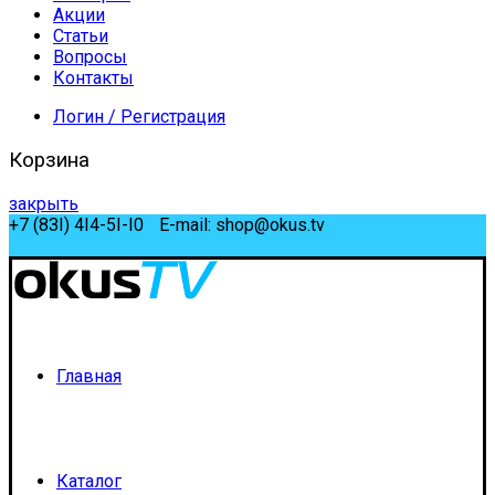
Акции
Статьи
Вопросы
Контакты
Логин / Регистрация
Корзина
закрыть
+7 (8ЗI) 4I4-5I-I0
E-mail: shop@okus.tv
Мой аккаунт
Главная
Каталог