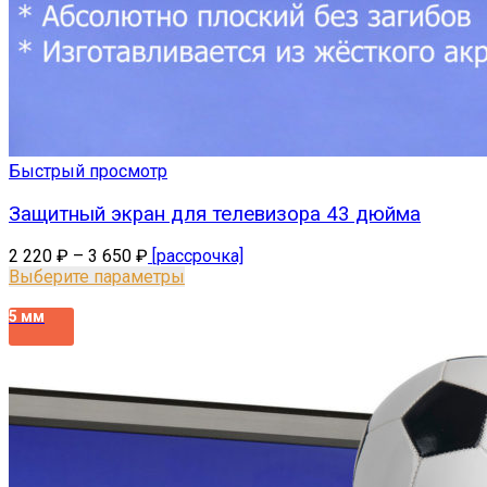
Быстрый просмотр
Защитный экран для телевизора 43 дюйма
2 220
₽
–
3 650
₽
[рассрочка]
Выберите параметры
5 мм