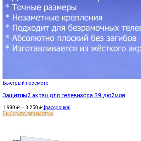
Быстрый просмотр
Защитный экран для телевизора 39 дюймов
1 980
₽
–
3 250
₽
[рассрочка]
Выберите параметры