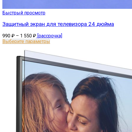
Быстрый просмотр
Защитный экран для телевизора 24 дюйма
990
₽
–
1 550
₽
[рассрочка]
Выберите параметры