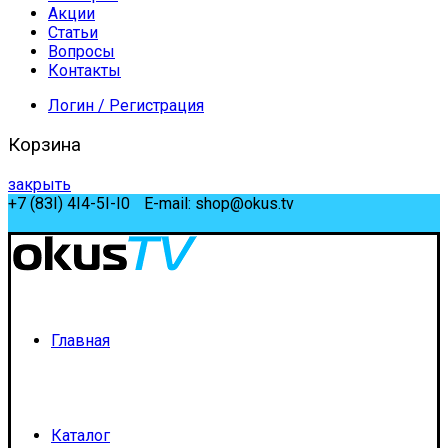
Акции
Статьи
Вопросы
Контакты
Логин / Регистрация
Корзина
закрыть
+7 (8ЗI) 4I4-5I-I0
E-mail: shop@okus.tv
Мой аккаунт
Главная
Каталог