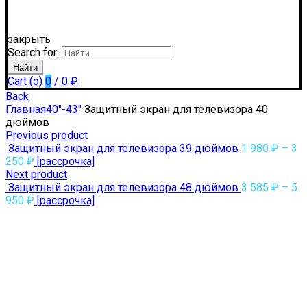
закрыть
Search for:
Найти
Cart (
o
)
0
/
0
₽
Back
Главная
40"-43"
Защитный экран для телевизора 40
дюймов
Previous product
Защитный экран для телевизора 39 дюймов
1 980
₽
–
3
250
₽
[рассрочка]
Next product
Защитный экран для телевизора 48 дюймов
3 585
₽
–
5
950
₽
[рассрочка]
5 мм