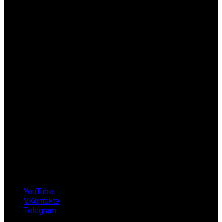
Прием заказов на сайте:
Круглосуточно
Режим работы офиса:
Пн-Пт с 10.00 до 20.00
Сб-Вс выходной
Контакты
Телефон: +7 (8ЗI) 4I4-5I-I0
E-mail: shop@okus.tv
Telegram: @okustv
YouTube
VKontakte
Telegram